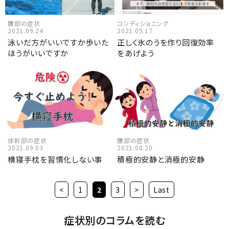
腰部の症状
コンディショニング
2021.09.24
2021.09.17
泳いだ方がいいですか歩いた
正しく氷のうを作り回復効率
ほうがいいですか
をあげよう
体幹部の症状
腰部の症状
2021.09.03
2021.08.20
横寝手枕を習慣化しない事
積極的安静と消極的安静
<
1
2
3
>
Last
症状別のコラムを読む