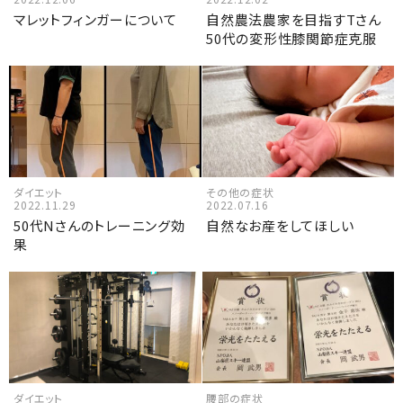
マレットフィンガーについて
自然農法農家を目指すTさん
50代の変形性膝関節症克服
ダイエット
その他の症状
2022.11.29
2022.07.16
50代Nさんのトレーニング効
自然なお産をしてほしい
果
ダイエット
腰部の症状