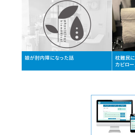
娘が肘内障になった話
枕難民に
カピロー