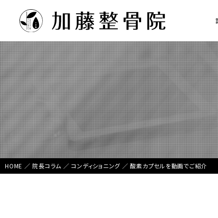
HOME
／
院長コラム
／
コンディショニング
／
酸素カプセルを動画でご紹介