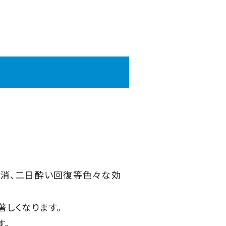
消、二日酔い回復等色々な効
しくなります。
す。