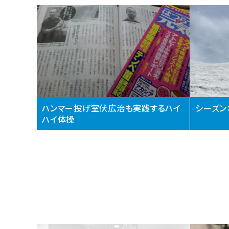
ハンマー投げ室伏広治も実践するハイ
シーズン
ハイ体操