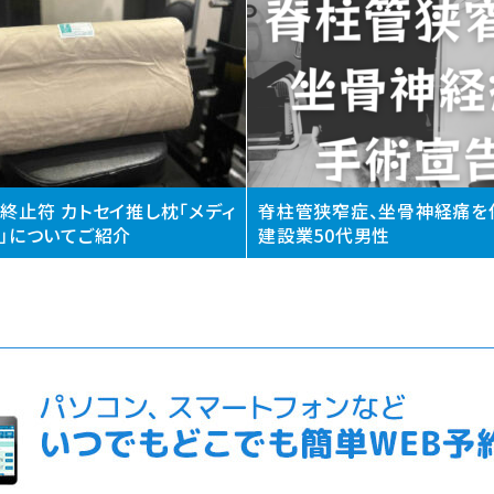
終止符 カトセイ推し枕「メディ
脊柱管狭窄症、坐骨神経痛を
」についてご紹介
建設業50代男性