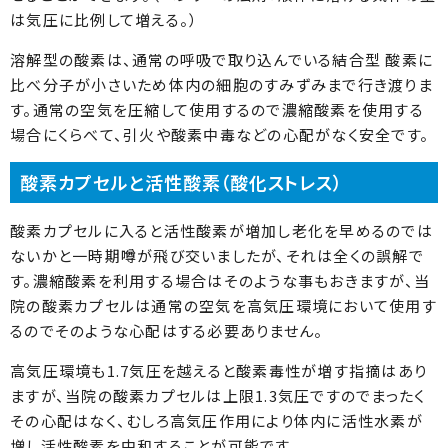
は気圧に比例して増える。）
溶解型の酸素は、通常の呼吸で取り込んでいる結合型 酸素に
比べ分子が小さいため体内の細胞のすみずみまで行き渡りま
す。通常の空気を圧縮して使用するので濃縮酸素を使用する
場合にくらべて、引火や酸素中毒などの心配がなく安全です。
酸素カプセルと活性酸素（酸化ストレス）
酸素カプセルに入ると活性酸素が増加し老化を早めるのでは
ないかと一時期噂が飛び交いましたが、それは全くの誤解で
す。濃縮酸素を利用する場合はそのような事もおきますが、当
院の酸素カプセルは通常の空気を高気圧環境において使用す
るのでそのような心配はする必要ありません。
高気圧環境も1.7気圧を越えると酸素毒性が増す指摘はあり
ますが、当院の酸素カプセルは上限1.3気圧ですのでまったく
その心配はなく、むしろ高気圧作用により体内に活性水素が
増し活性酸素を中和することが可能です。