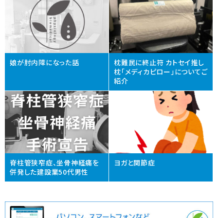
娘が肘内障になった話
枕難民に終止符 カトセイ推し
枕「メディカピロー」についてご
紹介
脊柱管狭窄症、坐骨神経痛を
ヨガと関節症
併発した建設業50代男性