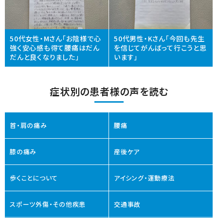
50代女性・Mさん「お陰様で心
50代男性・Kさん「今回も先生
強く安心感も得て腰痛はだん
を信じてがんばって行こうと思
だんと良くなりました」
います」
症状別の患者様の声を読む
首・肩の痛み
腰痛
膝の痛み
産後ケア
歩くことについて
アイシング・運動療法
スポーツ外傷・その他疾患
交通事故