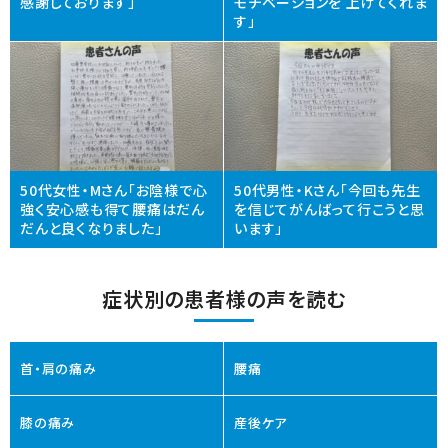
感謝しております」
モチベーションを 上げてくれま
す」
50代女性・Mさん「お陰様で心
50代男性・Kさん「今回も先生
強く安心感も得て腰痛はだん
を信じてがんばって行こうと思
だんと良くなりました」
います」
症状別の患者様の声を読む
首・肩の痛み
腰痛
膝の痛み
産後ケア