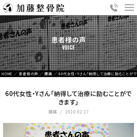
患者様の声
VOICE
HOME
／
患者様の声
／
腰痛
／
60代女性・Yさん「納得して治療に励むことがで
60代女性・Yさん「納得して治療に励むことがで
きます」
腰痛
2010.02.17