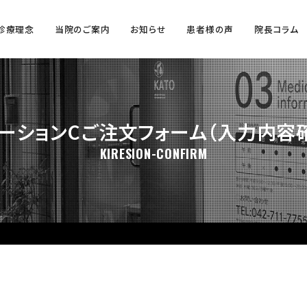
診療理念
当院のご案内
お知らせ
患者様の声
院長コラム
ーションCご注文フォーム（入力内容
KIRESION-CONFIRM