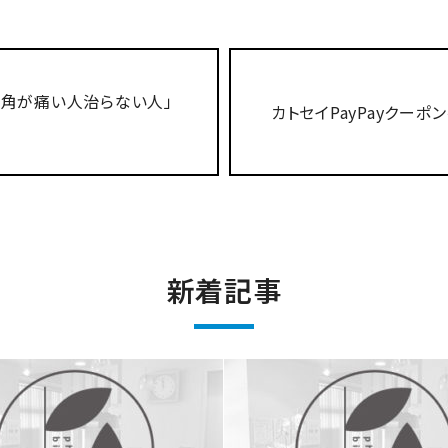
の角が痛い人治らない人」
カトセイPayPayクーポ
新着記事